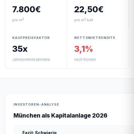
7.800€
22,50€
pro m²
pro m² kalt
KAUFPREISFAKTOR
NETTOMIETRENDITE
35x
3,1%
Jahresnettokaltmiete
nach Kosten
INVESTOREN-ANALYSE
München als Kapitalanlage 2026
Fazit: Schwierig