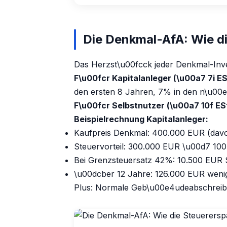
Die Denkmal-AfA: Wie di
Das Herzst\u00fcck jeder Denkmal-Inves
F\u00fcr Kapitalanleger (\u00a7 7i ES
den ersten 8 Jahren, 7% in den n\u00
F\u00fcr Selbstnutzer (\u00a7 10f ES
Beispielrechnung Kapitalanleger:
Kaufpreis Denkmal: 400.000 EUR (davo
Steuervorteil: 300.000 EUR \u00d7 1
Bei Grenzsteuersatz 42%: 10.500 EUR 
\u00dcber 12 Jahre: 126.000 EUR weni
Plus: Normale Geb\u00e4udeabschreibun