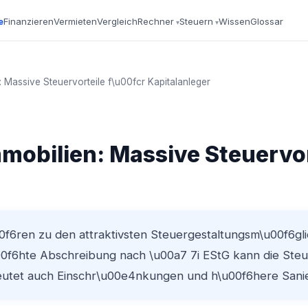
e
Finanzieren
Vermieten
Vergleich
Rechner
Steuern
Wissen
Glossar
 Massive Steuervorteile f\u00fcr Kapitalanleger
obilien: Massive Steuervor
f6ren zu den attraktivsten Steuergestaltungsm\u00f6gli
00f6hte Abschreibung nach \u00a7 7i EStG kann die Steue
utet auch Einschr\u00e4nkungen und h\u00f6here Sani