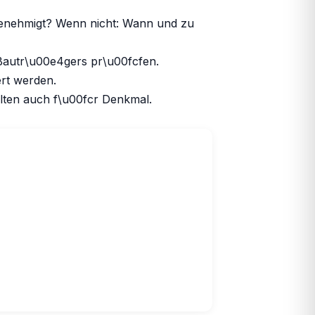
 genehmigt? Wenn nicht: Wann und zu
Bautr\u00e4gers pr\u00fcfen.
rt werden.
lten auch f\u00fcr Denkmal.