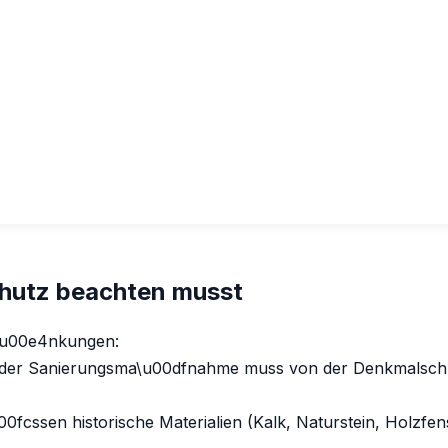
hutz beachten musst
r\u00e4nkungen:
er Sanierungsma\u00dfnahme muss von der Denkmalschu
0fcssen historische Materialien (Kalk, Naturstein, Holzfe