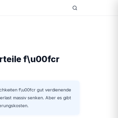
teile f\u00fcr
chkeiten f\u00fcr gut verdienende
rlast massiv senken. Aber es gibt
erungskosten.