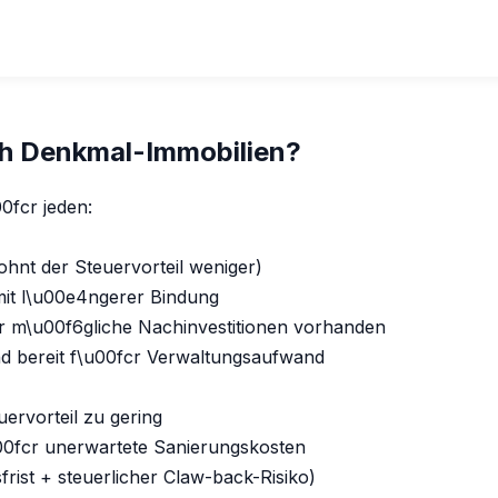
ch Denkmal-Immobilien?
0fcr jeden:
hnt der Steuervorteil weniger)
mit l\u00e4ngerer Bindung
cr m\u00f6gliche Nachinvestitionen vorhanden
nd bereit f\u00fcr Verwaltungsaufwand
ervorteil zu gering
u00fcr unerwartete Sanierungskosten
rist + steuerlicher Claw-back-Risiko)