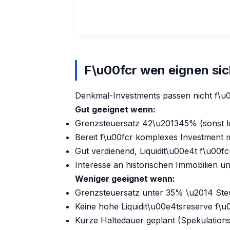
F\u00fcr wen eignen si
Denkmal-Investments passen nicht f\u0
Gut geeignet wenn:
Grenzsteuersatz 42\u201345% (sonst lo
Bereit f\u00fcr komplexes Investment 
Gut verdienend, Liquidit\u00e4t f\u00f
Interesse an historischen Immobilien u
Weniger geeignet wenn:
Grenzsteuersatz unter 35% \u2014 Steu
Keine hohe Liquidit\u00e4tsreserve f\
Kurze Haltedauer geplant (Spekulationsf