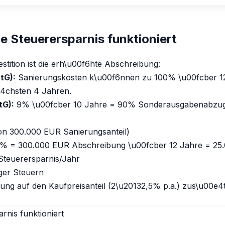
e Steuerersparnis funktioniert
tition ist die erh\u00f6hte Abschreibung:
tG):
Sanierungskosten k\u00f6nnen zu 100% \u00fcber 12
e4chsten 4 Jahren.
tG):
9% \u00fcber 10 Jahre = 90% Sonderausgabenabzug
n 300.000 EUR Sanierungsanteil)
00% = 300.000 EUR Abschreibung \u00fcber 12 Jahre = 25
Steuerersparnis/Jahr
ger Steuern
g auf den Kaufpreisanteil (2\u20132,5% p.a.) zus\u00e4t