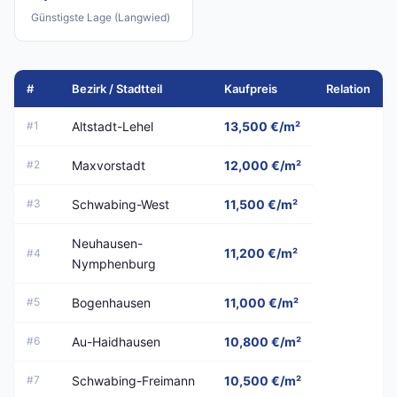
Günstigste Lage (Langwied)
#
Bezirk / Stadtteil
Kaufpreis
Relation
#1
Altstadt-Lehel
13,500 €/m²
#2
Maxvorstadt
12,000 €/m²
#3
Schwabing-West
11,500 €/m²
Neuhausen-
11,200 €/m²
#4
Nymphenburg
#5
Bogenhausen
11,000 €/m²
#6
Au-Haidhausen
10,800 €/m²
#7
Schwabing-Freimann
10,500 €/m²